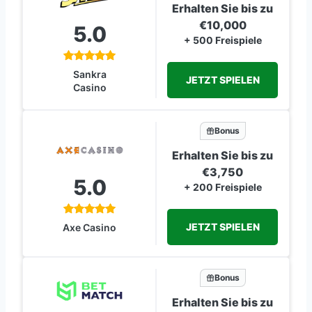
Erhalten Sie bis zu
€10,000
5.0
+ 500 Freispiele
Sankra
JETZT SPIELEN
Casino
Bonus
Erhalten Sie bis zu
€3,750
5.0
+ 200 Freispiele
JETZT SPIELEN
Axe Casino
Bonus
Erhalten Sie bis zu