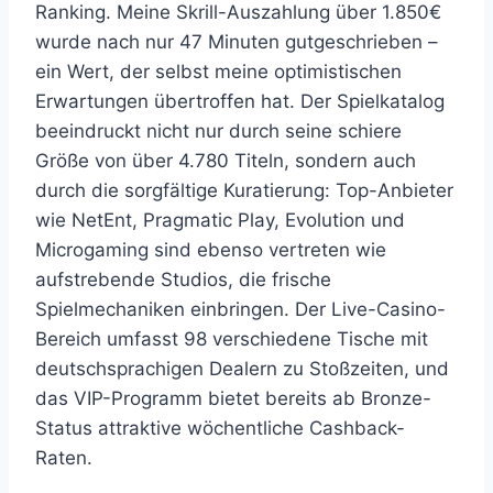
Ranking. Meine Skrill-Auszahlung über 1.850€
wurde nach nur 47 Minuten gutgeschrieben –
ein Wert, der selbst meine optimistischen
Erwartungen übertroffen hat. Der Spielkatalog
beeindruckt nicht nur durch seine schiere
Größe von über 4.780 Titeln, sondern auch
durch die sorgfältige Kuratierung: Top-Anbieter
wie NetEnt, Pragmatic Play, Evolution und
Microgaming sind ebenso vertreten wie
aufstrebende Studios, die frische
Spielmechaniken einbringen. Der Live-Casino-
Bereich umfasst 98 verschiedene Tische mit
deutschsprachigen Dealern zu Stoßzeiten, und
das VIP-Programm bietet bereits ab Bronze-
Status attraktive wöchentliche Cashback-
Raten.