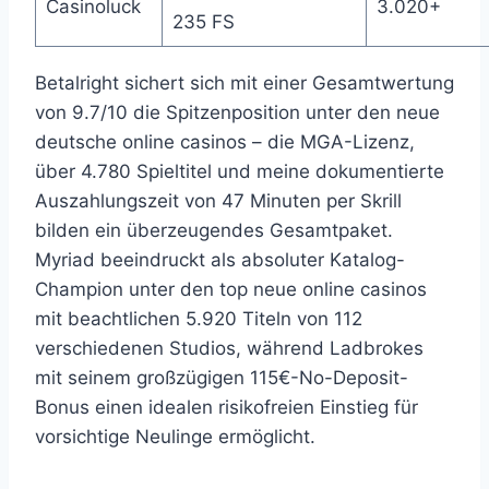
Casinoluck
3.020+
235 FS
Betalright sichert sich mit einer Gesamtwertung
von 9.7/10 die Spitzenposition unter den neue
deutsche online casinos – die MGA-Lizenz,
über 4.780 Spieltitel und meine dokumentierte
Auszahlungszeit von 47 Minuten per Skrill
bilden ein überzeugendes Gesamtpaket.
Myriad beeindruckt als absoluter Katalog-
Champion unter den top neue online casinos
mit beachtlichen 5.920 Titeln von 112
verschiedenen Studios, während Ladbrokes
mit seinem großzügigen 115€-No-Deposit-
Bonus einen idealen risikofreien Einstieg für
vorsichtige Neulinge ermöglicht.