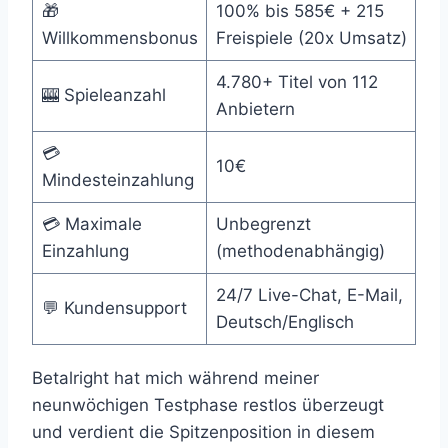
🎁
100% bis 585€ + 215
Willkommensbonus
Freispiele (20x Umsatz)
4.780+ Titel von 112
🎰 Spieleanzahl
Anbietern
💳
10€
Mindesteinzahlung
💳 Maximale
Unbegrenzt
Einzahlung
(methodenabhängig)
24/7 Live-Chat, E-Mail,
💬 Kundensupport
Deutsch/Englisch
Betalright hat mich während meiner
neunwöchigen Testphase restlos überzeugt
und verdient die Spitzenposition in diesem