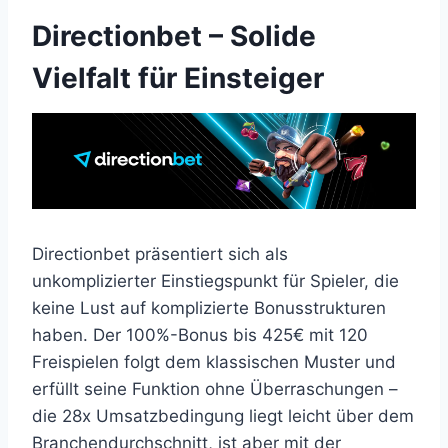
Directionbet – Solide
Vielfalt für Einsteiger
Directionbet präsentiert sich als
unkomplizierter Einstiegspunkt für Spieler, die
keine Lust auf komplizierte Bonusstrukturen
haben. Der 100%-Bonus bis 425€ mit 120
Freispielen folgt dem klassischen Muster und
erfüllt seine Funktion ohne Überraschungen –
die 28x Umsatzbedingung liegt leicht über dem
Branchendurchschnitt, ist aber mit der