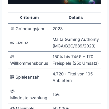
Kriterium
Details
📅 Gründungsjahr
2023
Malta Gaming Authority
📜 Lizenz
(MGA/B2C/689/2023)
🎁
150% bis 745€ + 170
Willkommensbonus
Freispiele (25x Umsatz)
4.720+ Titel von 105
🎰 Spieleanzahl
Anbietern
💳
15€
Mindesteinzahlung
💳 Maximale
50.000€