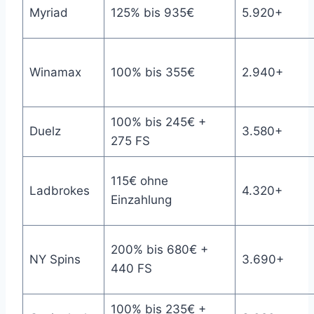
Myriad
125% bis 935€
5.920+
Winamax
100% bis 355€
2.940+
100% bis 245€ +
Duelz
3.580+
275 FS
115€ ohne
Ladbrokes
4.320+
Einzahlung
200% bis 680€ +
NY Spins
3.690+
440 FS
100% bis 235€ +