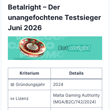
Betalright – Der
unangefochtene Testsieger
Juni 2026
Kriterium
Details
📅 Gründungsjahr
2024
Malta Gaming Authority
📜 Lizenz
(MGA/B2C/742/2024)